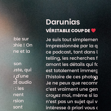
Darunias
C
À 
VÉRITABLE COUP DE
r
Un
Je suis tout simplement
 On
le
impressionnée par la qualité de
la
d’
ce podcast, tant dans le story
c’
telling, les recherches fait en
ch
amont les détails qui font qu’on
ui
ac
est totalement immergé dans
e
en
l’histoire de ces photographes !!
io
ph
Je ne peux que recommander,
mo
c’est vraiment une gemme ! Et
croyez moi, même si la photo
n’est pas un sujet qui vous
intéresse à priori vous allez