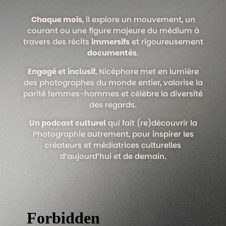
Chaque mois
, il explore un mouvement, un
courant ou une figure majeure du médium à
travers des récits
immersifs
et rigoureusement
documentés
.
Engagé et inclusif
, Nicéphore met en lumière
des photographes du monde entier, valorise la
parité femmes-hommes et célèbre la diversité
des regards.
Un podcast culturel
qui fait (re)découvrir la
Photographie autrement, pour inspirer les
créateurs et médiatrices culturelles
d’aujourd’hui et de demain.