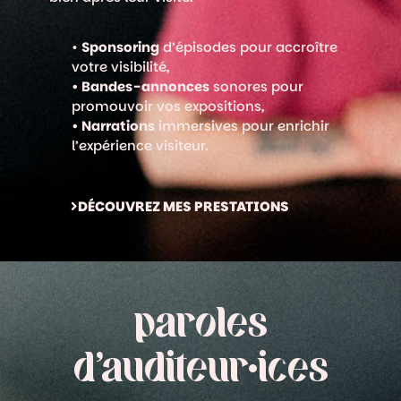
•
Sponsoring
d’épisodes pour accroître
votre visibilité,
• Bandes-annonces
sonores pour
promouvoir vos expositions,
• Narrations
immersives pour enrichir
l’expérience visiteur.
DÉCOUVREZ MES PRESTATIONS
paroles
d'auditeur•ices